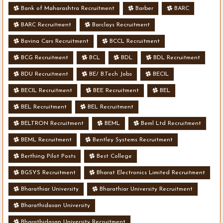
Bank of Maharashtra Recruitment
Barber
BARC
BARC Recruitment
Barclays Recruitment
Bavina Cars Recruitment
BCCL Recruitment
BCG Recruitment
BCL
BDL
BDL Recruitment
BDU Recruitment
BE/ B.Tech Jobs
BECIL
BECIL Recruitment
BEE Recruitment
BEL
BEL Recruitment
BEL Recruitment
BELTRON Recruitment
BEML
Beml Ltd Recruitment
BEML Recruitment
Bentley Systems Recruitment
Berthing Pilot Posts
Best College
BGSYS Recruitment
Bharat Electronics Limited Recruitment
Bharathiar University
Bharathiar University Recruitment
Bharathidasan University
Bharathidasan University Recruitment