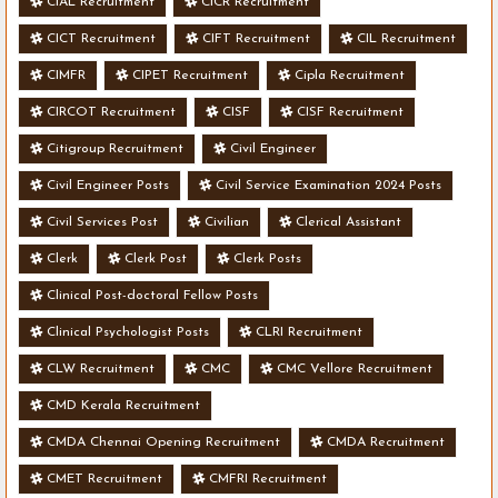
CIAL Recruitment
CICR Recruitment
CICT Recruitment
CIFT Recruitment
CIL Recruitment
CIMFR
CIPET Recruitment
Cipla Recruitment
CIRCOT Recruitment
CISF
CISF Recruitment
Citigroup Recruitment
Civil Engineer
Civil Engineer Posts
Civil Service Examination 2024 Posts
Civil Services Post
Civilian
Clerical Assistant
Clerk
Clerk Post
Clerk Posts
Clinical Post-doctoral Fellow Posts
Clinical Psychologist Posts
CLRI Recruitment
CLW Recruitment
CMC
CMC Vellore Recruitment
CMD Kerala Recruitment
CMDA Chennai Opening Recruitment
CMDA Recruitment
CMET Recruitment
CMFRI Recruitment