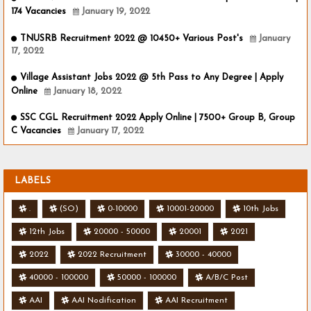
174 Vacancies
January 19, 2022
TNUSRB Recruitment 2022 @ 10450+ Various Post's
January
17, 2022
Village Assistant Jobs 2022 @ 5th Pass to Any Degree | Apply
Online
January 18, 2022
SSC CGL Recruitment 2022 Apply Online | 7500+ Group B, Group
C Vacancies
January 17, 2022
LABELS
.
(SO)
0-10000
10001-20000
10th Jobs
12th Jobs
20000 - 50000
20001
2021
2022
2022 Recruitment
30000 - 40000
40000 - 100000
50000 - 100000
A/B/C Post
AAI
AAI Nodification
AAI Recruitment