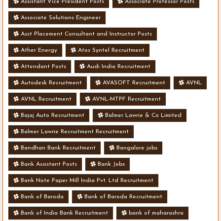
Assistant Vice President Posts
Associate Professor Posts
Associate Solutions Engineer
Asst Placement Consultant and Instructor Posts
Ather Energy
Atos Syntel Recruitment
Attendant Posts
Audi India Recruitment
Autodesk Recruitment
AVASOFT Recruitment
AVNL
AVNL Recruitment
AVNL-MTPF Recruitment
Bajaj Auto Recruitment
Balmer Lawrie & Co Limited
Balmer Lawrie Recruitment Recruitment
Bandhan Bank Recruitment
Bangalore jobs
Bank Assistant Posts
Bank Jobs
Bank Note Paper Mill India Pvt. Ltd Recruitment
Bank of Baroda
Bank of Baroda Recruitment
Bank of India Bank Recruitment
bank of maharashra