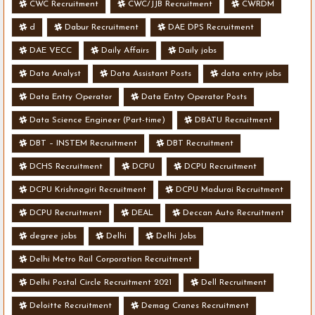
CWC Recruitment
CWC/JJB Recruitment
CWRDM
d
Dabur Recruitment
DAE DPS Recruitment
DAE VECC
Daily Affairs
Daily jobs
Data Analyst
Data Assistant Posts
data entry jobs
Data Entry Operator
Data Entry Operator Posts
Data Science Engineer (Part-time)
DBATU Recruitment
DBT – INSTEM Recruitment
DBT Recruitment
DCHS Recruitment
DCPU
DCPU Recruitment
DCPU Krishnagiri Recruitment
DCPU Madurai Recruitment
DCPU Recruitment
DEAL
Deccan Auto Recruitment
degree jobs
Delhi
Delhi Jobs
Delhi Metro Rail Corporation Recruitment
Delhi Postal Circle Recruitment 2021
Dell Recruitment
Deloitte Recruitment
Demag Cranes Recruitment