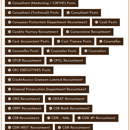
Consultant (Marketing / CAFVD) Posts
Consultant (Technical) Posts
Consultant Posts
Consumer Protection Department Recruitment
Cook Posts
Cordite Factory Recruitment
Cornerstone Recruitment
Cost Accountant Posts
Cost Trainee Posts
Counsellor
Counsellor Posts
Counselor Posts
Counselors
CPCB Recruitment
CPCL Recruitment
CRC EXECUTIVES Posts
CreditAccess Grameen Limited Recruitment
Criminal Prosecution Department Recruitment
CRIS Recruitment
CRISAT Recruitment
CRPF Recruitment
CSB Bank Recruitment
CSB Recruitment
CSIR – NAL
CSIR 4PI Recruitment
CSIR NIIST Recruitment
CSIR Recruitment