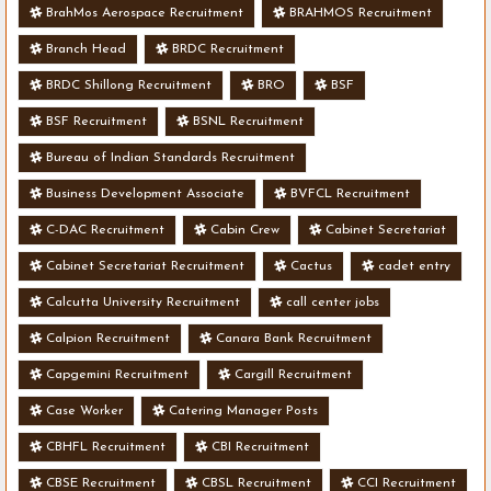
BrahMos Aerospace Recruitment
BRAHMOS Recruitment
Branch Head
BRDC Recruitment
BRDC Shillong Recruitment
BRO
BSF
BSF Recruitment
BSNL Recruitment
Bureau of Indian Standards Recruitment
Business Development Associate
BVFCL Recruitment
C-DAC Recruitment
Cabin Crew
Cabinet Secretariat
Cabinet Secretariat Recruitment
Cactus
cadet entry
Calcutta University Recruitment
call center jobs
Calpion Recruitment
Canara Bank Recruitment
Capgemini Recruitment
Cargill Recruitment
Case Worker
Catering Manager Posts
CBHFL Recruitment
CBI Recruitment
CBSE Recruitment
CBSL Recruitment
CCI Recruitment