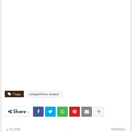
Tags
competitive exams
OLDER
NEWER