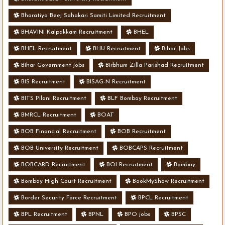
Bharatiya Beej Sahakari Samiti Limited Recruitment
BHAVINI Kalpakkam Recruitment
BHEL
BHEL Recruitment
BHU Recruitment
Bihar Jobs
Bihar Government jobs
Birbhum Zilla Parishad Recruitment
BIS Recruitment
BISAG-N Recruitment
BITS Pilani Recruitment
BLF Bombay Recruitment
BMRCL Recruitment
BOAT
BOB Financial Recruitment
BOB Recruitment
BOB University Recruitment
BOBCAPS Recruitment
BOBCARD Recruitment
BOI Recruitment
Bombay
Bombay High Court Recruitment
BookMyShow Recruitment
Border Security Force Recruitment
BPCL Recruitment
BPL Recruitment
BPNL
BPO jobs
BPSC