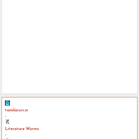
tamilaruvi.in
-
Literature Worms
-