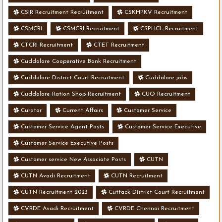
CSIR Recruitment Recruitment
CSKHPKV Recruitment
CSMCRI
CSMCRI Recruitment
CSPHCL Recruitment
CTCRI Recruitment
CTET Recruitment
Cuddalore Cooperative Bank Recruitment
Cuddalore District Court Recruitment
Cuddalore jobs
Cuddalore Ration Shop Recruitment
CUO Recruitment
Curator
Current Affairs
Customer Service
Customer Service Agent Posts
Customer Service Executive
Customer Service Executive Posts
Customer service New Associate Posts
CUTN
CUTN Avadi Recruitment
CUTN Recruitment
CUTN Recruitment 2023
Cuttack District Court Recruitment
CVRDE Avadi Recruitment
CVRDE Chennai Recruitment