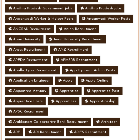
Andhra Pradesh Government jobs
Andhra Pradesh jobs
Anganwadi Worker & Helper Posts
Anganwadi Worker Posts
ANGRAU Recruitment
Anion Recruitment
Anna University
Anna University Recruitment
Ansys Recruitment
ANZ Recruitment
APEDA Recruitment
APMSRB Recruitment
Apollo Tyres Recruitment
App Dynamic Admin Posts
Application Engineer
Apply
Apply Online
Appointed Actuary
Apprentice
Apprentice Post
Apprentice Posts
Apprentices
Apprenticeship
APSC Recruitment
Arakkonam Co-operative Bank Recruitment
Architect
ARE
ARI Recruitment
ARIES Recruitment