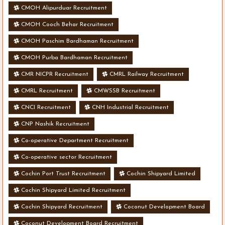
CMOH Alipurduar Recruitment
CMOH Cooch Behar Recruitment
CMOH Paschim Bardhaman Recruitment
CMOH Purba Bardhaman Recruitment
CMR NICPR Recruitment
CMRL Railway Recruitment
CMRL Recruitment
CMWSSB Recruitment
CNCI Recruitment
CNH Industrial Recruitment
CNP Nashik Recruitment
Co-operative Department Recruitment
Co-operative sector Recruitment
Cochin Port Trust Recruitment
Cochin Shipyard Limited
Cochin Shipyard Limited Recruitment
Cochin Shipyard Recruitment
Coconut Development Board
Coconut Development Board Recruitment