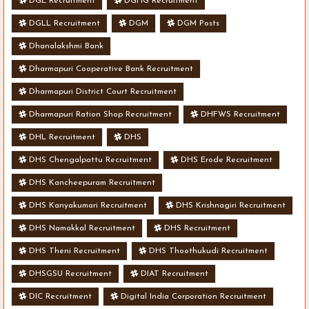
DGE Recruitment
DGHG Recruitment
DGLL Recruitment
DGM
DGM Posts
Dhanalakshmi Bank
Dharmapuri Cooperative Bank Recruitment
Dharmapuri District Court Recruitment
Dharmapuri Ration Shop Recruitment
DHFWS Recruitment
DHL Recruitment
DHS
DHS Chengalpattu Recruitment
DHS Erode Recruitment
DHS Kancheepuram Recruitment
DHS Kanyakumari Recruitment
DHS Krishnagiri Recruitment
DHS Namakkal Recruitment
DHS Recruitment
DHS Theni Recruitment
DHS Thoothukudi Recruitment
DHSGSU Recruitment
DIAT Recruitment
DIC Recruitment
Digital India Corporation Recruitment