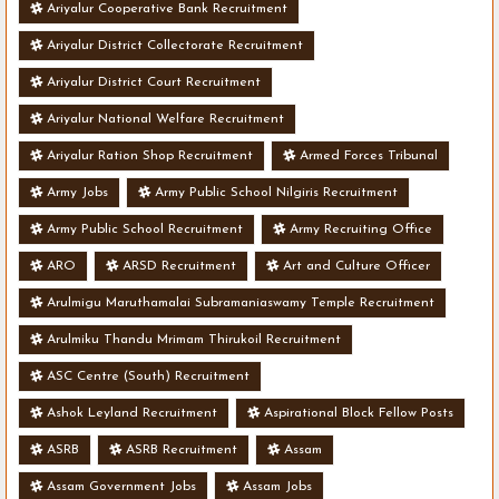
Ariyalur Cooperative Bank Recruitment
Ariyalur District Collectorate Recruitment
Ariyalur District Court Recruitment
Ariyalur National Welfare Recruitment
Ariyalur Ration Shop Recruitment
Armed Forces Tribunal
Army Jobs
Army Public School Nilgiris Recruitment
Army Public School Recruitment
Army Recruiting Office
ARO
ARSD Recruitment
Art and Culture Officer
Arulmigu Maruthamalai Subramaniaswamy Temple Recruitment
Arulmiku Thandu Mrimam Thirukoil Recruitment
ASC Centre (South) Recruitment
Ashok Leyland Recruitment
Aspirational Block Fellow Posts
ASRB
ASRB Recruitment
Assam
Assam Government Jobs
Assam Jobs