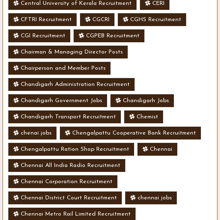
Central University of Kerala Recruitment
CERI
CFTRI Recruitment
CGCRI
CGHS Recruitment
CGI Recruitment
CGPEB Recruitment
Chairman & Managing Director Posts
Chairperson and Member Posts
Chandigarh Administration Recruitment
Chandigarh Government Jobs
Chandigarh Jobs
Chandigarh Transport Recruitment
Chemist
chenai jobs
Chengalpattu Cooperative Bank Recruitment
Chengalpattu Ration Shop Recruitment
Chennai
Chennai All India Radio Recruitment
Chennai Corporation Recruitment
Chennai District Court Recruitment
chennai jobs
Chennai Metro Rail Limited Recruitment