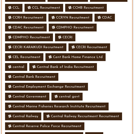
CCL
CCL Recruitment
CCMB Recruitment
CCRH Recruitment
CCRYN Recruitment
CDAC
CDAC Recruitment
CDMPHO Recruitment
CDMPHO Recruitment
CECRI
CECRI KARAIKUDI Recruitment
CECRI Recruitment
CEL Recruitment
Cent Bank Home Finance Ltd
central
Central Bank of India Recruitment
Central Bank Recruitment
Central Employment Exchange Recruitment
Central Government
central govt
Central Marine Fisheries Research Institute Recruitment
Central Railway
Central Railway Recruitment Recruitment
Central Reserve Police Force Recruitment