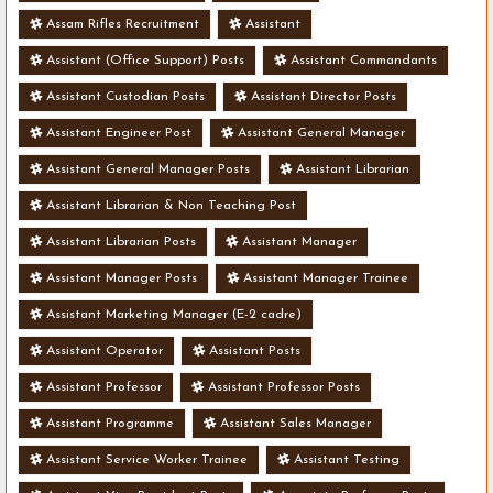
Assam Rifles Recruitment
Assistant
Assistant (Office Support) Posts
Assistant Commandants
Assistant Custodian Posts
Assistant Director Posts
Assistant Engineer Post
Assistant General Manager
Assistant General Manager Posts
Assistant Librarian
Assistant Librarian & Non Teaching Post
Assistant Librarian Posts
Assistant Manager
Assistant Manager Posts
Assistant Manager Trainee
Assistant Marketing Manager (E-2 cadre)
Assistant Operator
Assistant Posts
Assistant Professor
Assistant Professor Posts
Assistant Programme
Assistant Sales Manager
Assistant Service Worker Trainee
Assistant Testing