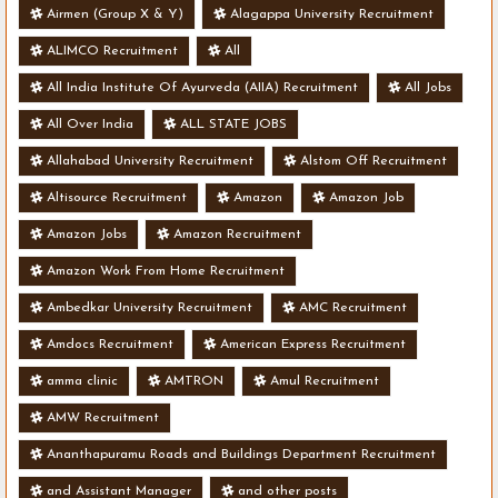
- Various Vacancies
Airmen (Group X & Y)
Alagappa University Recruitment
ALIMCO Recruitment
All
All India Institute Of Ayurveda (AIIA) Recruitment
All Jobs
All Over India
ALL STATE JOBS
Allahabad University Recruitment
Alstom Off Recruitment
Altisource Recruitment
Amazon
Amazon Job
Amazon Jobs
Amazon Recruitment
Amazon Work From Home Recruitment
Ambedkar University Recruitment
AMC Recruitment
Amdocs Recruitment
American Express Recruitment
amma clinic
AMTRON
Amul Recruitment
AMW Recruitment
Ananthapuramu Roads and Buildings Department Recruitment
and Assistant Manager
and other posts