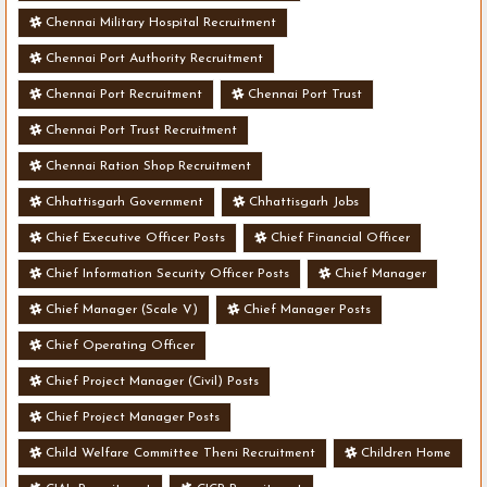
Chennai Military Hospital Recruitment
Chennai Port Authority Recruitment
Chennai Port Recruitment
Chennai Port Trust
Chennai Port Trust Recruitment
Chennai Ration Shop Recruitment
Chhattisgarh Government
Chhattisgarh Jobs
Chief Executive Officer Posts
Chief Financial Officer
Chief Information Security Officer Posts
Chief Manager
Chief Manager (Scale V)
Chief Manager Posts
Chief Operating Officer
Chief Project Manager (Civil) Posts
Chief Project Manager Posts
Child Welfare Committee Theni Recruitment
Children Home