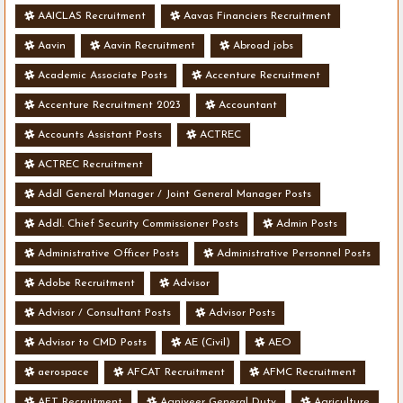
AAICLAS Recruitment
Aavas Financiers Recruitment
Aavin
Aavin Recruitment
Abroad jobs
Academic Associate Posts
Accenture Recruitment
Accenture Recruitment 2023
Accountant
Accounts Assistant Posts
ACTREC
ACTREC Recruitment
Addl General Manager / Joint General Manager Posts
Addl. Chief Security Commissioner Posts
Admin Posts
Administrative Officer Posts
Administrative Personnel Posts
Adobe Recruitment
Advisor
Advisor / Consultant Posts
Advisor Posts
Advisor to CMD Posts
AE (Civil)
AEO
aerospace
AFCAT Recruitment
AFMC Recruitment
AFT Recruitment
Agniveer General Duty
Agriculture