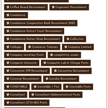
Coffee Board Recruitment
Cognizant Recruitment
Coimbatore
Coimbatore Cooperative Bank Recruitment 2023
Coimbatore District Court Recruitment
Coimbatore Ration Shop Recruitment
Collection
Colleges
Commerce Trainees
Company Limited
Company secretary Posts
competitive exams
Computer Instructor
Computer Lab In Charge Posts
Concentrix Off Recruitment
Concentrix Recruitment
Conneqt Recruitment
Consilio Recruitment
CONSTABLE
Constable / Fire
Constable Posts
Consultant
Consultant (Administrative) Posts
Consultant (JTO/AD) Posts