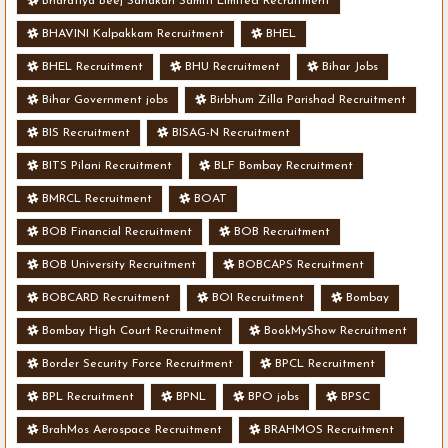
Bharatiya Beej Sahakari Samiti Limited Recruitment
BHAVINI Kalpakkam Recruitment
BHEL
BHEL Recruitment
BHU Recruitment
Bihar Jobs
Bihar Government jobs
Birbhum Zilla Parishad Recruitment
BIS Recruitment
BISAG-N Recruitment
BITS Pilani Recruitment
BLF Bombay Recruitment
BMRCL Recruitment
BOAT
BOB Financial Recruitment
BOB Recruitment
BOB University Recruitment
BOBCAPS Recruitment
BOBCARD Recruitment
BOI Recruitment
Bombay
Bombay High Court Recruitment
BookMyShow Recruitment
Border Security Force Recruitment
BPCL Recruitment
BPL Recruitment
BPNL
BPO jobs
BPSC
BrahMos Aerospace Recruitment
BRAHMOS Recruitment