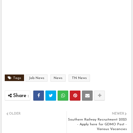
Tags
Job News
News
TN News
OLDER
NEWER
Southern Railway Recruitment 2023
- Apply here for GDMO Post -
Various Vacancies