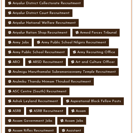
Ariyalur District Collectorate Recruitment
Ariyalur District Court Recruitment
Ariyalur National Welfare Recruitment
Ariyalur Ration Shop Recruitment
Armed Forces Tribunal
Army Jobs
Army Public School Nilgiris Recruitment
Army Public School Recruitment
Army Recruiting Office
ARO
ARSD Recruitment
Art and Culture Officer
Arulmigu Maruthamalai Subramaniaswamy Temple Recruitment
Arulmiku Thandu Mrimam Thirukoil Recruitment
ASC Centre (South) Recruitment
Ashok Leyland Recruitment
Aspirational Block Fellow Posts
ASRB
ASRB Recruitment
Assam
Assam Government Jobs
Assam Jobs
Assam Rifles Recruitment
Assistant