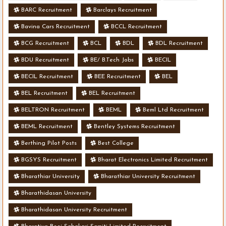
BARC Recruitment
Barclays Recruitment
Bavina Cars Recruitment
BCCL Recruitment
BCG Recruitment
BCL
BDL
BDL Recruitment
BDU Recruitment
BE/ B.Tech Jobs
BECIL
BECIL Recruitment
BEE Recruitment
BEL
BEL Recruitment
BEL Recruitment
BELTRON Recruitment
BEML
Beml Ltd Recruitment
BEML Recruitment
Bentley Systems Recruitment
Berthing Pilot Posts
Best College
BGSYS Recruitment
Bharat Electronics Limited Recruitment
Bharathiar University
Bharathiar University Recruitment
Bharathidasan University
Bharathidasan University Recruitment