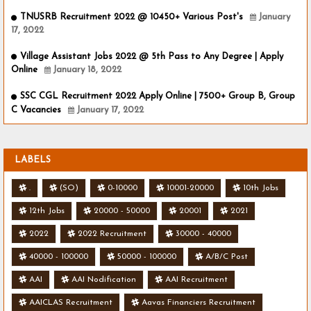
TNUSRB Recruitment 2022 @ 10450+ Various Post's
January
17, 2022
Village Assistant Jobs 2022 @ 5th Pass to Any Degree | Apply
Online
January 18, 2022
SSC CGL Recruitment 2022 Apply Online | 7500+ Group B, Group
C Vacancies
January 17, 2022
LABELS
.
(SO)
0-10000
10001-20000
10th Jobs
12th Jobs
20000 - 50000
20001
2021
2022
2022 Recruitment
30000 - 40000
40000 - 100000
50000 - 100000
A/B/C Post
AAI
AAI Nodification
AAI Recruitment
AAICLAS Recruitment
Aavas Financiers Recruitment