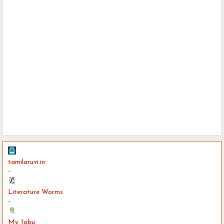
tamilaruvi.in
-
Literature Worms
-
My Jobu