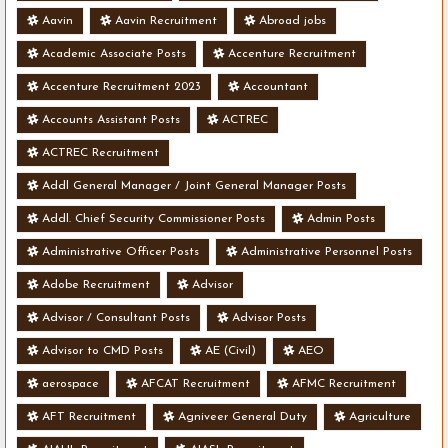
Aavin
Aavin Recruitment
Abroad jobs
Academic Associate Posts
Accenture Recruitment
Accenture Recruitment 2023
Accountant
Accounts Assistant Posts
ACTREC
ACTREC Recruitment
Addl General Manager / Joint General Manager Posts
Addl. Chief Security Commissioner Posts
Admin Posts
Administrative Officer Posts
Administrative Personnel Posts
Adobe Recruitment
Advisor
Advisor / Consultant Posts
Advisor Posts
Advisor to CMD Posts
AE (Civil)
AEO
aerospace
AFCAT Recruitment
AFMC Recruitment
AFT Recruitment
Agniveer General Duty
Agriculture