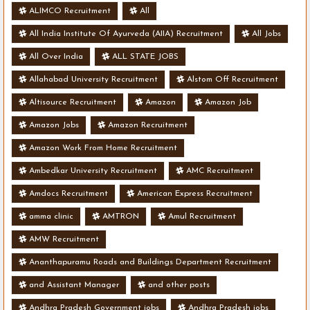
ALIMCO Recruitment
All
All India Institute Of Ayurveda (AIIA) Recruitment
All Jobs
All Over India
ALL STATE JOBS
Allahabad University Recruitment
Alstom Off Recruitment
Altisource Recruitment
Amazon
Amazon Job
Amazon Jobs
Amazon Recruitment
Amazon Work From Home Recruitment
Ambedkar University Recruitment
AMC Recruitment
Amdocs Recruitment
American Express Recruitment
amma clinic
AMTRON
Amul Recruitment
AMW Recruitment
Ananthapuramu Roads and Buildings Department Recruitment
and Assistant Manager
and other posts
Andhra Pradesh Government jobs
Andhra Pradesh jobs