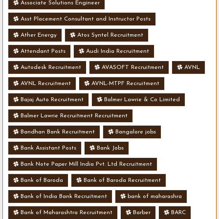
Associate Solutions Engineer
Asst Placement Consultant and Instructor Posts
Ather Energy
Atos Syntel Recruitment
Attendant Posts
Audi India Recruitment
Autodesk Recruitment
AVASOFT Recruitment
AVNL
AVNL Recruitment
AVNL-MTPF Recruitment
Bajaj Auto Recruitment
Balmer Lawrie & Co Limited
Balmer Lawrie Recruitment Recruitment
Bandhan Bank Recruitment
Bangalore jobs
Bank Assistant Posts
Bank Jobs
Bank Note Paper Mill India Pvt. Ltd Recruitment
Bank of Baroda
Bank of Baroda Recruitment
Bank of India Bank Recruitment
bank of maharashra
Bank of Maharashtra Recruitment
Barber
BARC