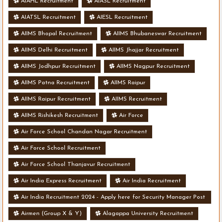
AIAHL Recruitment
AIASL Recruitment
AIATSL Recruitment
AIESL Recruitment
AIIMS Bhopal Recruitment
AIIMS Bhubaneswar Recruitment
AIIMS Delhi Recruitment
AIIMS Jhajjar Recruitment
AIIMS Jodhpur Recruitment
AIIMS Nagpur Recruitment
AIIMS Patna Recruitment
AIIMS Raipur
AIIMS Raipur Recruitment
AIIMS Recruitment
AIIMS Rishikesh Recruitment
Air Force
Air Force School Chandan Nagar Recruitment
Air Force School Recruitment
Air Force School Thanjavur Recruitment
Air India Express Recruitment
Air India Recruitment
Air India Recruitment 2024 - Apply here for Security Manager Post
- Various Vacancies
Airmen (Group X & Y)
Alagappa University Recruitment