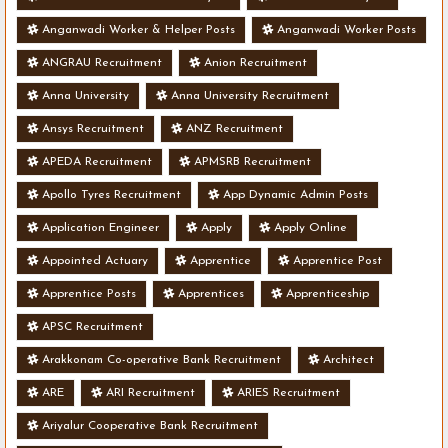
Anganwadi Worker & Helper Posts
Anganwadi Worker Posts
ANGRAU Recruitment
Anion Recruitment
Anna University
Anna University Recruitment
Ansys Recruitment
ANZ Recruitment
APEDA Recruitment
APMSRB Recruitment
Apollo Tyres Recruitment
App Dynamic Admin Posts
Application Engineer
Apply
Apply Online
Appointed Actuary
Apprentice
Apprentice Post
Apprentice Posts
Apprentices
Apprenticeship
APSC Recruitment
Arakkonam Co-operative Bank Recruitment
Architect
ARE
ARI Recruitment
ARIES Recruitment
Ariyalur Cooperative Bank Recruitment