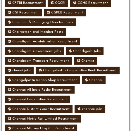
CFTRI Recruitment
CGCRI
CGHS Recruitment
CGI Recruitment
CGPEB Recruitment
Chairman & Managing Director Posts
Chairperson and Member Posts
Chandigarh Administration Recruitment
Chandigarh Government Jobs
Chandigarh Jobs
Chandigarh Transport Recruitment
Chemist
chenai jobs
Chengalpattu Cooperative Bank Recruitment
Chengalpattu Ration Shop Recruitment
Chennai
Chennai All India Radio Recruitment
Chennai Corporation Recruitment
Chennai District Court Recruitment
chennai jobs
Chennai Metro Rail Limited Recruitment
Chennai Military Hospital Recruitment