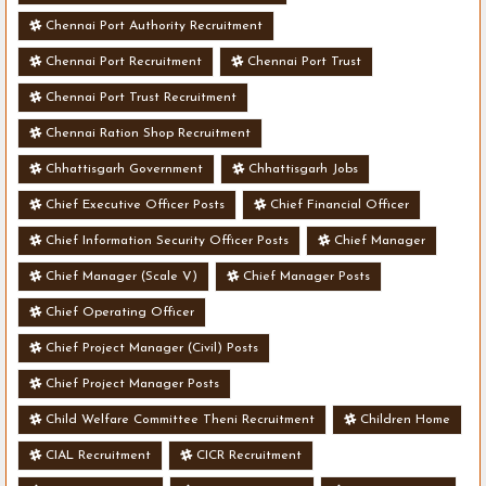
Chennai Port Authority Recruitment
Chennai Port Recruitment
Chennai Port Trust
Chennai Port Trust Recruitment
Chennai Ration Shop Recruitment
Chhattisgarh Government
Chhattisgarh Jobs
Chief Executive Officer Posts
Chief Financial Officer
Chief Information Security Officer Posts
Chief Manager
Chief Manager (Scale V)
Chief Manager Posts
Chief Operating Officer
Chief Project Manager (Civil) Posts
Chief Project Manager Posts
Child Welfare Committee Theni Recruitment
Children Home
CIAL Recruitment
CICR Recruitment