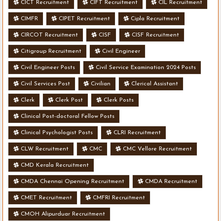
CICT Recruitment
CIFT Recruitment
CIL Recruitment
CIMFR
CIPET Recruitment
Cipla Recruitment
CIRCOT Recruitment
CISF
CISF Recruitment
Citigroup Recruitment
Civil Engineer
Civil Engineer Posts
Civil Service Examination 2024 Posts
Civil Services Post
Civilian
Clerical Assistant
Clerk
Clerk Post
Clerk Posts
Clinical Post-doctoral Fellow Posts
Clinical Psychologist Posts
CLRI Recruitment
CLW Recruitment
CMC
CMC Vellore Recruitment
CMD Kerala Recruitment
CMDA Chennai Opening Recruitment
CMDA Recruitment
CMET Recruitment
CMFRI Recruitment
CMOH Alipurduar Recruitment