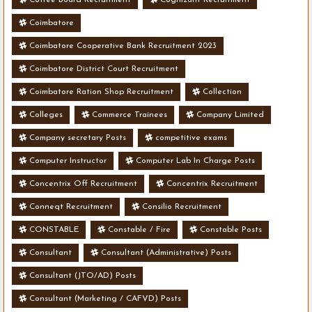
Coimbatore
Coimbatore Cooperative Bank Recruitment 2023
Coimbatore District Court Recruitment
Coimbatore Ration Shop Recruitment
Collection
Colleges
Commerce Trainees
Company Limited
Company secretary Posts
competitive exams
Computer Instructor
Computer Lab In Charge Posts
Concentrix Off Recruitment
Concentrix Recruitment
Conneqt Recruitment
Consilio Recruitment
CONSTABLE
Constable / Fire
Constable Posts
Consultant
Consultant (Administrative) Posts
Consultant (JTO/AD) Posts
Consultant (Marketing / CAFVD) Posts