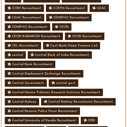
CCRH Recruitment
CCRYN Recruitment
CDAC
CDAC Recruitment
CDMPHO Recruitment
CDMPHO Recruitment
CECRI
CECRI KARAIKUDI Recruitment
CECRI Recruitment
CEL Recruitment
Cent Bank Home Finance Ltd
central
Central Bank of India Recruitment
Central Bank Recruitment
Central Employment Exchange Recruitment
Central Government
central govt
Central Marine Fisheries Research Institute Recruitment
Central Railway
Central Railway Recruitment Recruitment
Central Reserve Police Force Recruitment
Central University of Kerala Recruitment
CERI