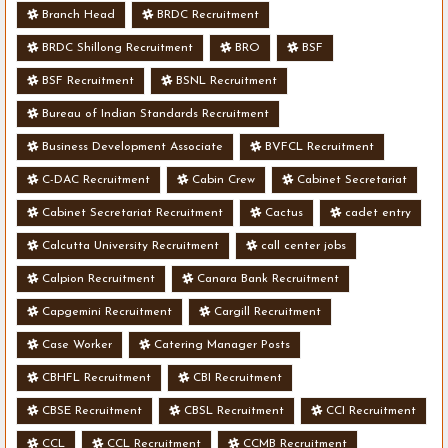
Branch Head
BRDC Recruitment
BRDC Shillong Recruitment
BRO
BSF
BSF Recruitment
BSNL Recruitment
Bureau of Indian Standards Recruitment
Business Development Associate
BVFCL Recruitment
C-DAC Recruitment
Cabin Crew
Cabinet Secretariat
Cabinet Secretariat Recruitment
Cactus
cadet entry
Calcutta University Recruitment
call center jobs
Calpion Recruitment
Canara Bank Recruitment
Capgemini Recruitment
Cargill Recruitment
Case Worker
Catering Manager Posts
CBHFL Recruitment
CBI Recruitment
CBSE Recruitment
CBSL Recruitment
CCI Recruitment
CCL
CCL Recruitment
CCMB Recruitment